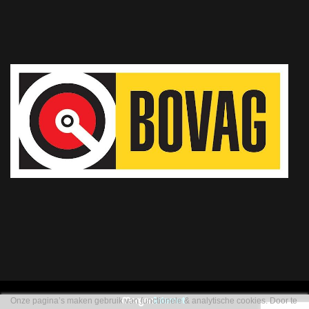
Onze pagina’s maken gebruik van functionele & analytische cookies. Door te