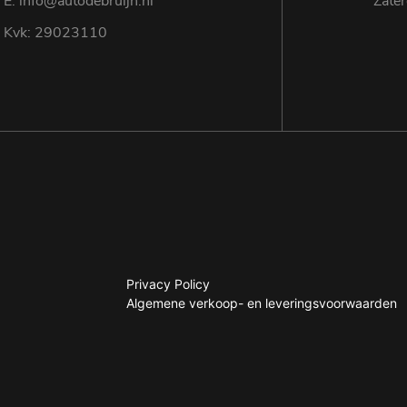
E: info@autodebruijn.nl
Zate
Kvk: 29023110
Privacy Policy
Algemene verkoop- en leveringsvoorwaarden