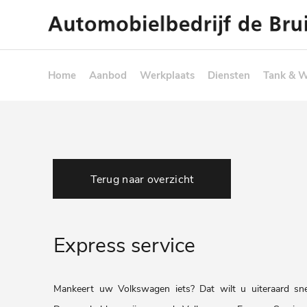
Home
Aanbod
Werkplaats
Diensten
Tank & 
Terug naar overzicht
Express service
Mankeert uw Volkswagen iets? Dat wilt u uiteraard sne