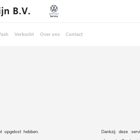
Wash
Verkocht
Over ons
Contact
l opgelost hebben.
Dankzij deze ser