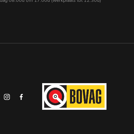
rdag 08:00u t/m 17:00u (werkplaats tot 12:30u)