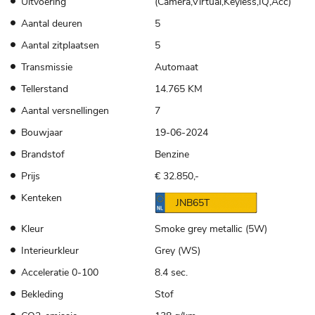
Uitvoering
(Camera,Virtual,Keyless,IQ,Acc)
Aantal deuren
5
Aantal zitplaatsen
5
Transmissie
Automaat
Tellerstand
14.765 KM
Aantal versnellingen
7
Bouwjaar
19-06-2024
Brandstof
Benzine
Prijs
€ 32.850,-
Kenteken
JNB65T
Kleur
Smoke grey metallic (5W)
Interieurkleur
Grey (WS)
Acceleratie 0-100
8.4 sec.
Bekleding
Stof