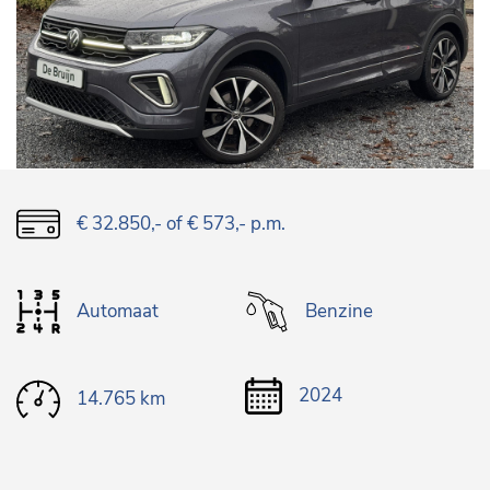
€ 32.850,-
of € 573,- p.m.
Automaat
Benzine
2024
14.765 km