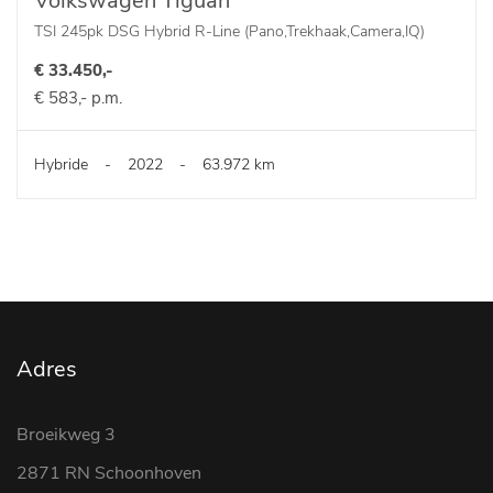
Volkswagen Tiguan
TSI 245pk DSG Hybrid R-Line (Pano,Trekhaak,Camera,IQ)
€ 33.450,-
€ 583,- p.m.
Hybride
-
2022
-
63.972 km
Adres
Broeikweg 3
2871 RN Schoonhoven