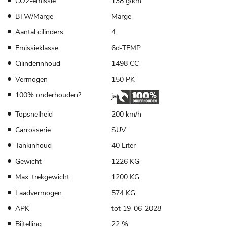
CO2-emissie
138 g/km
BTW/Marge
Marge
Aantal cilinders
4
Emissieklasse
6d-TEMP
Cilinderinhoud
1498 CC
Vermogen
150 PK
100% onderhouden?
ja
Topsnelheid
200 km/h
Carrosserie
SUV
Tankinhoud
40 Liter
Gewicht
1226 KG
Max. trekgewicht
1200 KG
Laadvermogen
574 KG
APK
tot 19-06-2028
Bijtelling
22 %